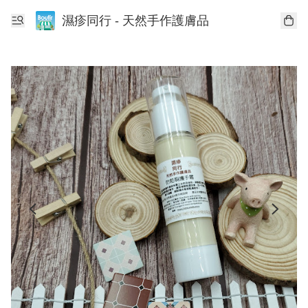
濕疹同行 - 天然手作護膚品