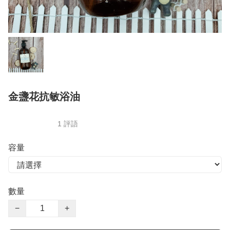
金盞花抗敏浴油
1 評語
容量
數量
−
+