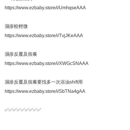
https://www.ezbaby.store/i/UmhqseAAA

濕疹較輕微

https://www.ezbaby.store/i/TvjJKeAAA

濕疹反覆及痕癢

https://www.ezbaby.store/i/XWGcSNAAA

濕疹反覆及痕癢要找多一次浴油shift用

https://www.ezbaby.store/i/SbTNa4gAA
