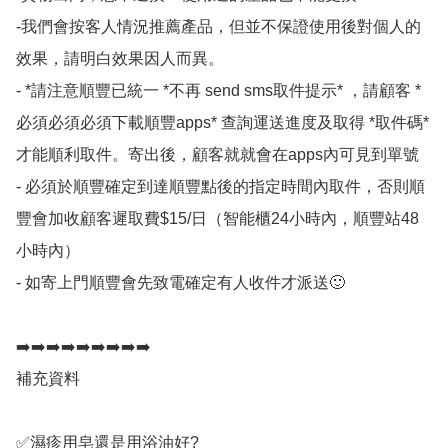
-我們會按客人情況推薦產品，但並不保證使用後對個人的
效果，請明白效果因人而異。

- *請注意順豐已統一 *不再 send sms取件提示* ，請顧客 *
必須必須必須下載順豐apps* 查詢運送進度及取得 *取件碼*
才能順利取件。寄出後，顧客就就會在apps內可見到單號 

- 必須於順豐確定到達順豐點後的指定時間內取件，否則順
豐會加收顧客遲取費$15/日（智能櫃24小時內，順豐站48
小時內）

- 如寄上門順豐會先致電確定有人收件才派送🙂

➡️➡️➡️➡️➡️➡️➡️➡️➡️

補充資料

✅濕疹用皂還是用浴油好? 
