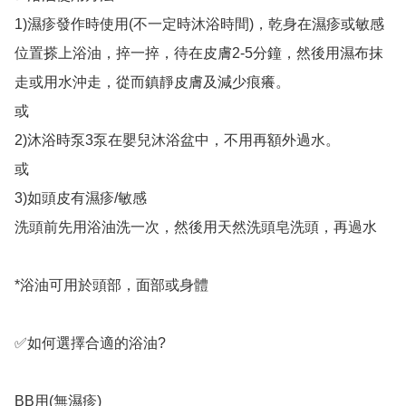
1)濕疹發作時使用(不一定時沐浴時間)，乾身在濕疹或敏感
位置搽上浴油，捽一捽，待在皮膚2-5分鐘，然後用濕布抹
走或用水沖走，從而鎮靜皮膚及減少痕癢。 

或 

2)沐浴時泵3泵在嬰兒沐浴盆中，不用再額外過水。 

或

3)如頭皮有濕疹/敏感

洗頭前先用浴油洗一次，然後用天然洗頭皂洗頭，再過水 

*浴油可用於頭部，面部或身體 

✅如何選擇合適的浴油?

BB用(無濕疹)
