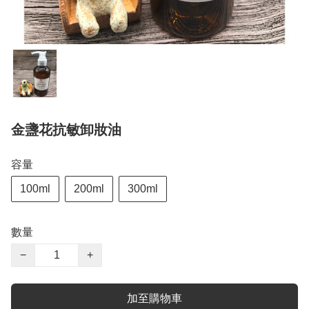
金盞花抗敏卸妝油
容量
100ml
200ml
300ml
數量
−
+
加至購物車