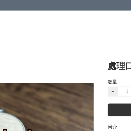
處理
數量
−
簡介