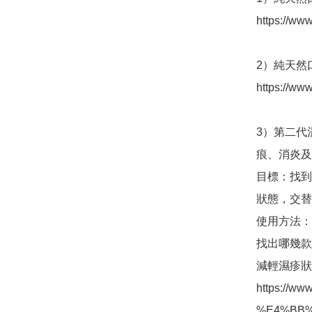
https://ww
2）純天然口水
https://ww
3）第二代
痕、消炎及
目標：找到
狀態，交替
使用方法：
找出哪幾款
減輕濕疹狀態
https://w
%E4%BB%