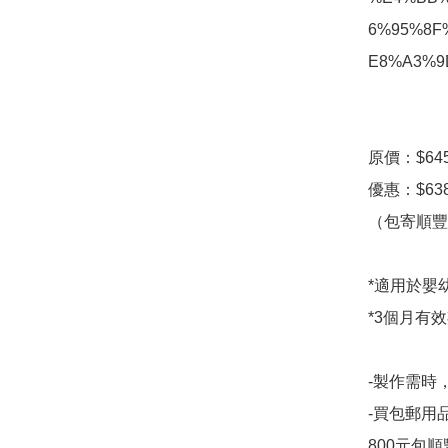
6%95%8F
E8%A3%9D
原價：$645
優惠：$638
（包寄順豐站
*適用於嬰幼
*3個月有效期
-製作需時，
-買包郵用品
800元包