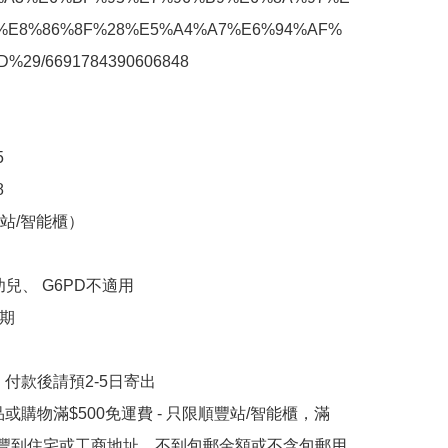
%E8%86%8F%28%E5%A4%A7%E6%94%AF%
%29/6691784390606848





/智能櫃） 

兒、 G6PD不適用

 

付款後請預2-5日寄出

或購物滿$500免運費 - 只限順豐站/智能櫃，滿
順豐到住宅或工商地址，不到包郵金額或不含包郵用