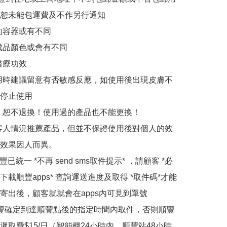
恕未能包運費及不作另行通知

的容器或有不同

成品顏色或會有不同

療功效

用時建議留意有否敏感反應，如使用後出現皮膚不
停止使用

，恕不退換！使用過的產品也不能更換！

客人情況推薦產品，但並不保證使用後對個人的效
效果因人而異。

豐已統一 *不再 send sms取件提示* ，請顧客 *必
下載順豐apps* 查詢運送進度及取得 *取件碼*才能
寄出後，顧客就就會在apps內可見到單號 

順豐確定到達順豐點後的指定時間內取件，否則順豐
遲取費$15/日（智能櫃24小時內，順豐站48小時