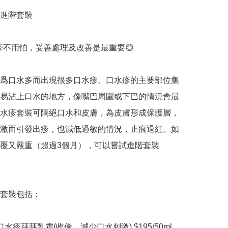
進階套裝 

疹不用怕，妥善處理及改善是最重要😊 

爲口水多而出現很多口水疹。口水疹的主要部位集
易沾上口水的地方，像嘴巴周圍或下巴的情況會最
水疹套裝可隔絕口水和皮膚，為皮膚形成保護層，
激而引發出疹，也減低過敏的情況，止痕退紅。如
覆又嚴重（超過3個月），可以嘗試進階套裝

套裝包括： 

水疹拜拜乳霜(收儉，減少口水刺激) $195/50ml
