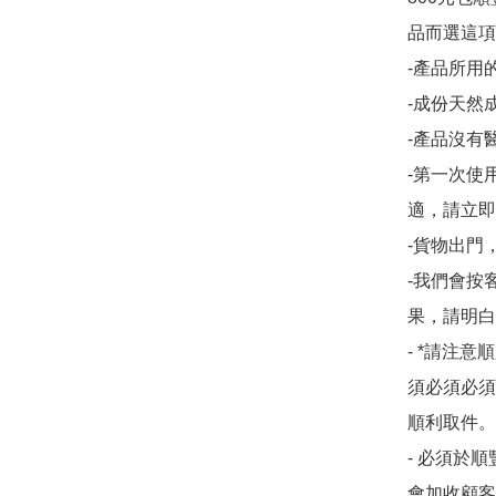
品而選這項
-產品所用
-成份天然
-產品沒有醫
-第一次使
適，請立即
-貨物出門
-我們會按
果，請明白
- *請注意順
須必須必須
順利取件。
- 必須於
會加收顧客