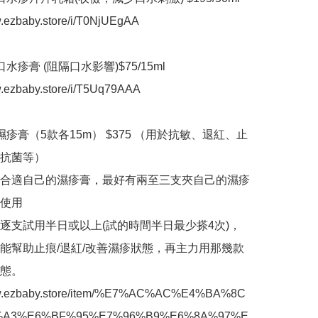
w.ezbaby.store/i/T0NjUEgAA 

疹膏 (阻隔口水影響)$75/15ml 

w.ezbaby.store/i/T5Uq79AAA 

濕疹膏（5款各15m） $375 （用於抗敏、退紅、止
抗菌等）

合適自己的濕疹膏，最好有兩至三支夾自己的濕疹
使用

逐支試用半日或以上(試的時間半日最少搽4次)，
能幫助止痕/退紅/改善濕疹狀態，再主力用那幾款
。  

ww.ezbaby.store/item/%E7%AC%AC%E4%BA%8C
A3%E6%BF%95%E7%96%B9%E6%8A%97%E