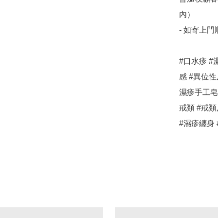
內）

- 如寄上
#口水疹 #
感 #異位性
濕疹手工皂 
戒類 #戒類
#濕疹纏身