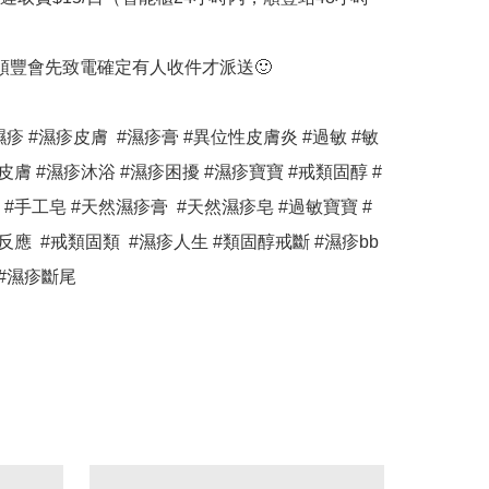
門順豐會先致電確定有人收件才派送🙂

濕疹 #濕疹皮膚  #濕疹膏 #異位性皮膚炎 #過敏 #敏
皮膚 #濕疹沐浴 #濕疹困擾 #濕疹寶寶 #戒類固醇 #
#手工皂 #天然濕疹膏  #天然濕疹皂 #過敏寶寶 #
反應  #戒類固類  #濕疹人生 #類固醇戒斷 #濕疹bb 
 #濕疹斷尾