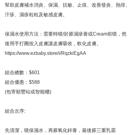
幫助皮膚補水消炎、保濕、抗敏、止痕、改善發炎、熱痱、
汗疹、濕疹粒粒及敏感皮膚。  

保濕水使用方法：需要時噴/於搽濕疹膏或Cream前噴，然
後用手打圈按入皮膚讓皮膚吸收，軟化皮膚。

https://www.ezbaby.store/i/RqzkiEgAA 

組合總數：$601

組合優惠：$588

(包寄順豐站或智能櫃) 

組合次序: 

先清潔，噴保濕水，再搽氧化鋅膏，最後搽三重乳霜 
