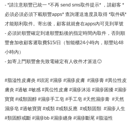
- *請注意順豐已統一 *不再 send sms取件提示* ，請顧客 *
必須必須必須下載順豐apps* 查詢運送進度及取得 *取件碼*
才能順利取件。寄出後，顧客就就會在apps內可見到單號 

- 必須於順豐確定到達順豐點後的指定時間內取件，否則順
豐會加收顧客遲取費$15/日（智能櫃24小時內，順豐站48
小時內）

- 如寄上門順豐會先致電確定有人收件才派送🙂

#脂溢性皮膚炎 #頭泥 #濕疹 #濕疹皮膚  #濕疹膏 #異位性皮
膚炎 #過敏 #敏感 #異位性皮膚 #濕疹沐浴 #濕疹困擾 #濕疹
寶寶 #戒類固醇 #濕疹手工皂 #手工皂 #天然濕疹膏  #天然
濕疹皂 #過敏寶寶 #戒類 #戒類反應  #戒類固類  #濕疹人生 
#類固醇戒斷 #濕疹bb #濕疹纏身 #濕疹斷尾 #脂溢性