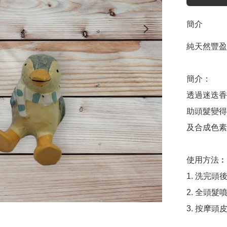
簡介
純天然豐盈
簡介：

透過迷迭香
助頭髮變得
及合成色素
使用方法︰

1. 洗完
2. 全頭髮噴
3. 按摩頭