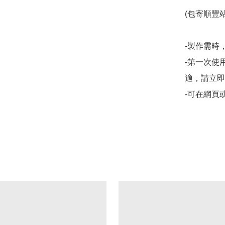
(包寄順豐站
-製作需時，
-第一次使
適，請立即
-可在網頁或f