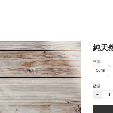
純天
容量
50ml
數量
−