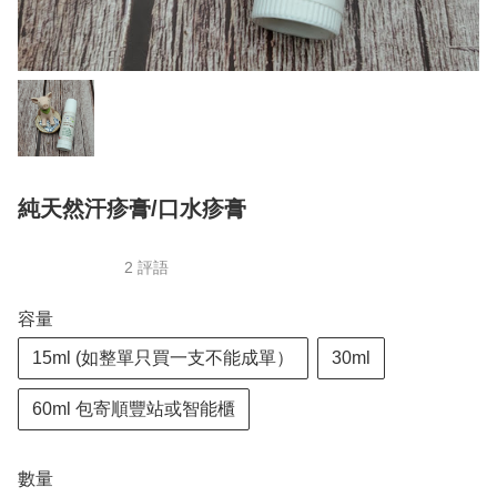
純天然汗疹膏/口水疹膏
2 評語
容量
15ml (如整單只買一支不能成單）
30ml
60ml 包寄順豐站或智能櫃
數量