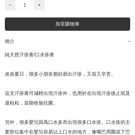
−
+
加至購物車
簡介
−
純天然汗疹膏/口水疹膏

炎炎夏日，很多小朋友都好易出汗疹，又痕又辛苦。

這支汗疹膏可減輕出現汗疹外，也用於在出現汗疹後止痕及
退粒粒，並能收儉抗菌。

另外，很多嬰兒因爲口水多而出現很多口水疹。口水疹的主
要部位集中在嬰兒容易沾上口水的地方，像嘴巴周圍或下巴