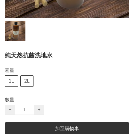
純天然抗菌洗地水
容量
1L
2L
數量
−
+
加至購物車