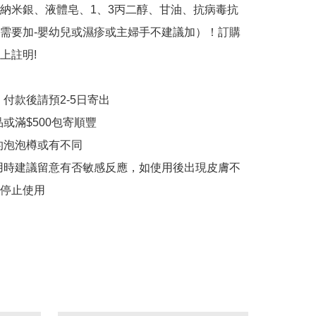
納米銀、液體皂、1、3丙二醇、甘油、抗病毒抗
需要加-嬰幼兒或濕疹或主婦手不建議加）！訂購
註明!

付款後請預2-5日寄出

或滿$500包寄順豐

的泡泡樽或有不同

用時建議留意有否敏感反應，如使用後出現皮膚不
停止使用