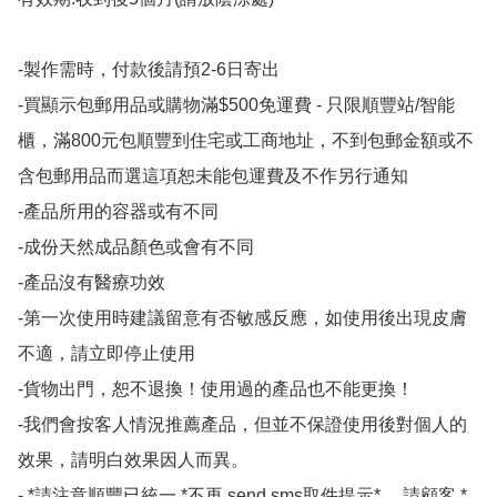
-製作需時，付款後請預2-6日寄出

-買顯示包郵用品或購物滿$500免運費 - 只限順豐站/智能
櫃，滿800元包順豐到住宅或工商地址，不到包郵金額或不
含包郵用品而選這項恕未能包運費及不作另行通知

-產品所用的容器或有不同

-成份天然成品顏色或會有不同

-產品沒有醫療功效

-第一次使用時建議留意有否敏感反應，如使用後出現皮膚
不適，請立即停止使用

-貨物出門，恕不退換！使用過的產品也不能更換！

-我們會按客人情況推薦產品，但並不保證使用後對個人的
效果，請明白效果因人而異。

- *請注意順豐已統一 *不再 send sms取件提示* ，請顧客 *