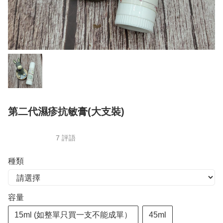
第二代濕疹抗敏膏(大支裝)
7 評語
種類
容量
15ml (如整單只買一支不能成單）
45ml