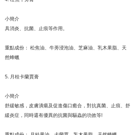
小簡介

具消炎、抗菌、止痕等作用。

重點成份： 松焦油、牛蒡浸泡油、芝麻油、乳木果脂、天
然蜂蠟 

5. 月桂卡蘭賈膏 

小簡介

舒緩敏感，皮膚潰瘍及促進傷口癒合，對抗真菌、止痕、舒
緩炎症，同時還有優異的抗菌與驅蟲的功效等!

重點成份： 月桂果油、卡蘭賈、乳木果脂、天然蜂蠟 
