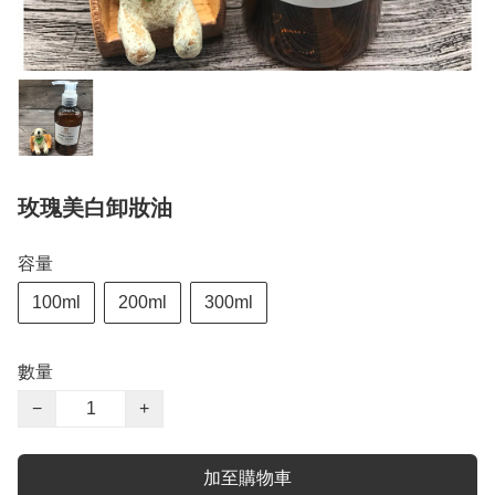
玫瑰美白卸妝油
容量
100ml
200ml
300ml
數量
−
+
加至購物車