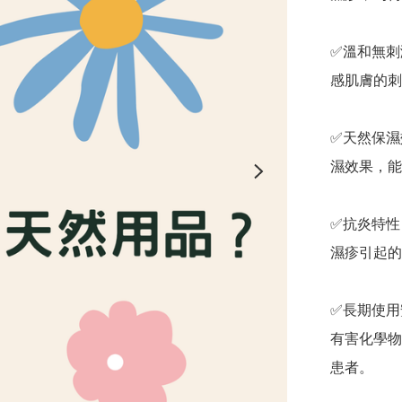
✅️溫和無
感肌膚的刺
✅️天然保
濕效果，能
✅️抗炎特
濕疹引起的
✅️長期使
有害化學物
患者。
