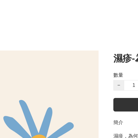
濕疹
數量
−
簡介
濕疹，為何