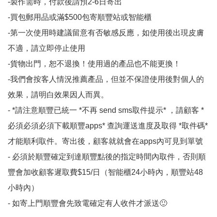
-製作需時，付款後請預2-6日寄出

-買包郵用品或滿$500包寄順豐站或智能櫃

-第一次使用時建議留意有否敏感反應，如使用後出現皮膚
不適，請立即停止使用

-貨物出門，恕不退換！使用過的產品也不能更換！

-我們會按客人情況推薦產品，但並不保證使用後對個人的
效果，請明白效果因人而異。

- *請注意順豐已統一 *不再 send sms取件提示* ，請顧客 *
必須必須必須下載順豐apps* 查詢運送進度及取得 *取件碼*
才能順利取件。寄出後，顧客就就會在apps內可見到單號 

- 必須於順豐確定到達順豐點後的指定時間內取件，否則順
豐會加收顧客遲取費$15/日（智能櫃24小時內，順豐站48
小時內）

- 如寄上門順豐會先致電確定有人收件才派送🙂