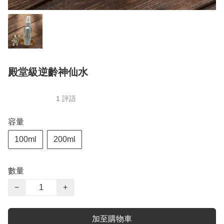
殿堂級逆齡神仙水
1 評語
容量
100ml
200ml
數量
−
+
加至購物車