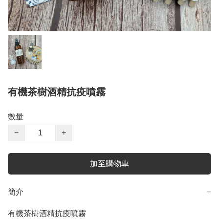
有機茶樹酒精抗疫噴霧
數量
−
+
加至購物車
簡介
−
有機茶樹酒精抗疫噴霧
